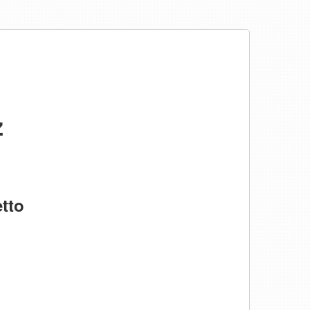
ż
tto