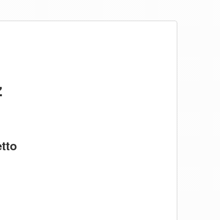
ż
tto